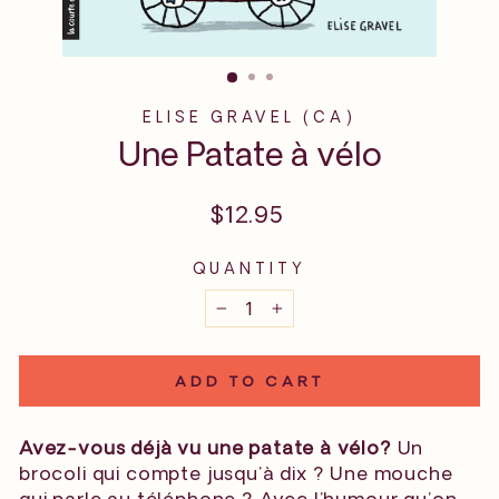
ELISE GRAVEL (CA)
Une Patate à vélo
Regular
$12.95
price
QUANTITY
−
+
ADD TO CART
Avez-vous déjà vu une patate à vélo?
Un
brocoli qui compte jusqu’à dix ? Une mouche
qui parle au téléphone ? Avec l’humour qu’on