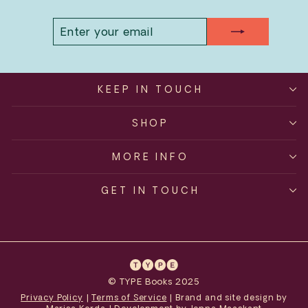
ENTER
SUBSCRIBE
YOUR
EMAIL
KEEP IN TOUCH
SHOP
MORE INFO
GET IN TOUCH
© TYPE Books 2025
Privacy Policy
|
Terms of Service
| Brand and site design by